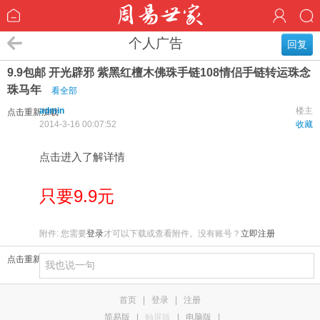
个人广告
回复
9.9包邮 开光辟邪 紫黑红檀木佛珠手链108情侣手链转运珠念
珠马年
看全部
admin
楼主
点击重新加载
2014-3-16 00:07:52
收藏
点击进入了解详情
只要9.9元
附件:
您需要
登录
才可以下载或查看附件。没有账号？
立即注册
点击重新加载
首页
|
登录
|
注册
简易版
|
触屏版
|
电脑版
|