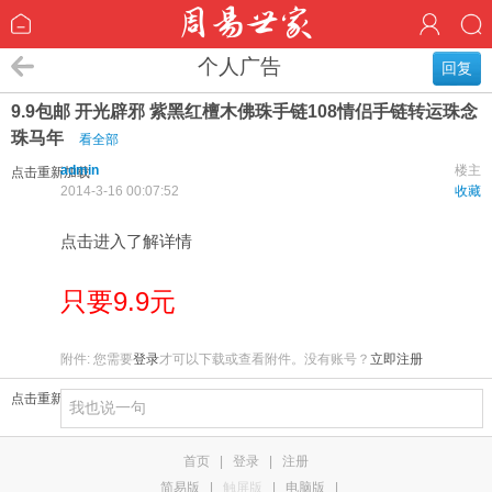
个人广告
回复
9.9包邮 开光辟邪 紫黑红檀木佛珠手链108情侣手链转运珠念
珠马年
看全部
admin
楼主
点击重新加载
2014-3-16 00:07:52
收藏
点击进入了解详情
只要9.9元
附件:
您需要
登录
才可以下载或查看附件。没有账号？
立即注册
点击重新加载
首页
|
登录
|
注册
简易版
|
触屏版
|
电脑版
|